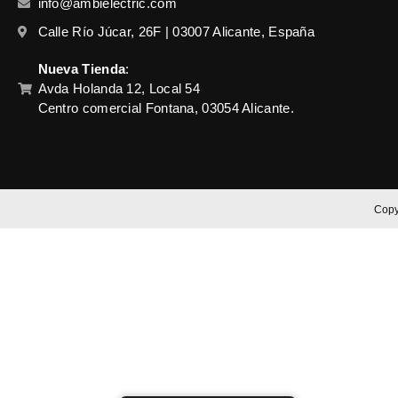
info@ambielectric.com
Calle Río Júcar, 26F | 03007 Alicante, España
Nueva Tienda
:
Avda Holanda 12, Local 54
Centro comercial Fontana, 03054 Alicante.
Copy